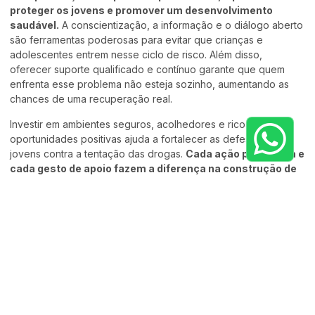
proteger os jovens e promover um desenvolvimento
saudável.
A conscientização, a informação e o diálogo aberto
são ferramentas poderosas para evitar que crianças e
adolescentes entrem nesse ciclo de risco. Além disso,
oferecer suporte qualificado e contínuo garante que quem
enfrenta esse problema não esteja sozinho, aumentando as
chances de uma recuperação real.
Investir em ambientes seguros, acolhedores e ricos em
oportunidades positivas ajuda a fortalecer as defesas dos
jovens contra a tentação das drogas.
Cada ação preventiva e
cada gesto de apoio fazem a diferença na construção de
um futuro melhor para nossas crianças e adolescentes.
Por isso, fortalecer a família, a escola e a comunidade como
redes de proteção é essencial para garantir saúde, bem-estar
e qualidade de vida para as próximas gerações.
FAQ – Perguntas frequentes
sobre uso precoce de drogas