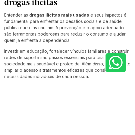
drogas ilícitas
Entender as
drogas ilícitas mais usadas
e seus impactos é
fundamental para enfrentar os desafios sociais e de saúde
pública que elas causam. A prevenção e o apoio adequado
são ferramentas poderosas para reduzir o consumo e ajudar
quem já enfrenta a dependência.
Investir em educação, fortalecer vínculos familiares e construir
redes de suporte são passos essenciais para criar uma
sociedade mais saudável e protegida. Além disso, é importante
ampliar o acesso a tratamentos eficazes que considerem as
necessidades individuais de cada pessoa.
Com conhecimento, empatia e ação coletiva, é possível
minimizar os danos e oferecer caminhos reais para a
recuperação e qualidade de vida. O compromisso de todos é
necessário para transformar esse cenário.
FAQ – Drogas ilícitas mais usadas
e seus impactos