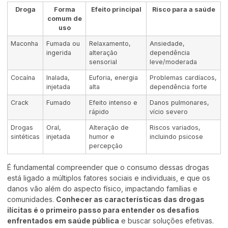
Droga
Forma
Efeito principal
Risco para a saúde
comum de
uso
Maconha
Fumada ou
Relaxamento,
Ansiedade,
ingerida
alteração
dependência
sensorial
leve/moderada
Cocaína
Inalada,
Euforia, energia
Problemas cardíacos,
injetada
alta
dependência forte
Crack
Fumado
Efeito intenso e
Danos pulmonares,
rápido
vício severo
Drogas
Oral,
Alteração de
Riscos variados,
sintéticas
injetada
humor e
incluindo psicose
percepção
É fundamental compreender que o consumo dessas drogas
está ligado a múltiplos fatores sociais e individuais, e que os
danos vão além do aspecto físico, impactando famílias e
comunidades.
Conhecer as características das drogas
ilícitas é o primeiro passo para entender os desafios
enfrentados em saúde pública
e buscar soluções efetivas.