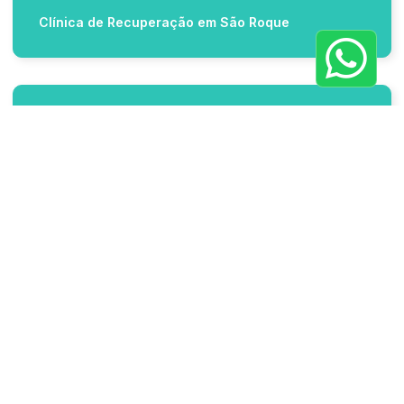
Clínica de Recuperação em São Roque
Últimas Notícias
Quantas Cervejas por Dia é
Considerado Alcoólatra?
O que vicia mais, álcool ou cigarro?
entenda riscos e diferenças na
dependência
Quanto tempo dura o tratamento
contra o crack?
Quais são os 5 piores vícios que
podem destruir sua vida e como evitá-
los